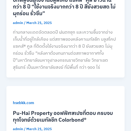
บทพิสูจน์ผู้ใช้งานบลูสโคป แซคส์® คูล ยาวนาน
กว่า 8 ปี “ใช้งานจริงมากกว่า 8 ปี สียังสวยสด ไม่
ผุกร่อน รั่วซึม”
admin
/
March 21, 2025
ท่ามกลางเเดดจัดตลอดปี ฝนตกชุก และความชื้นจากอ่าง
เก็บน้ำที่อยู่ใกล้เคียง แต่สภาพของหลังคาเมทัลชีท บลูสโคป
แซคส์® คูล ที่ติดตั้งใช้งานจริงมากว่า 8 ปี ยังสวยสด ไม่ผุ
กร่อน รั่วซึม “หลังคาต้องทนทานต่อสภาพอากาศทั้ง
ปี”มหาวิทยาลัยมหาจุฬาลงกรณราชวิทยาลัย วิทยาเขต
สุรินทร์ เป็นมหาวิทยาลัยสงฆ์ ที่มีพื้นที่ กว่า ๑๐๐ ไร่
hsebkk.com
Pu-Hai Property ออฟฟิศสเปซที่ตอบ ครบจบ
ทุกโจทย์ด้วยเมทัลชีท Colorbond®
admin
/
March 21, 2025