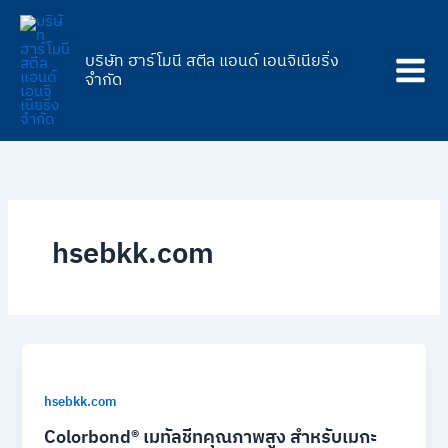
Skip
to
content
บริษัท ฮาร์โมนี สตีล แอนด์ เอนจิเนียริ่ง
จำกัด
hsebkk.com
hsebkk.com
Colorbond® เมทัลชีทคุณภาพสูง สำหรับเมกะ