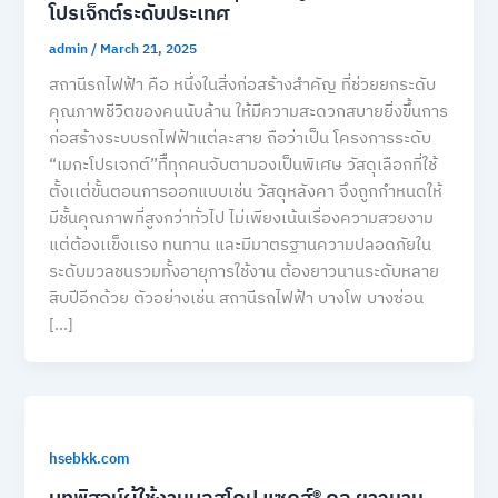
โปรเจ็กต์ระดับประเทศ
admin
/
March 21, 2025
สถานีรถไฟฟ้า คือ หนึ่งในสิ่งก่อสร้างสำคัญ ที่ช่วยยกระดับ
คุณภาพชีวิตของคนนับล้าน ให้มีความสะดวกสบายยิ่งขึ้นการ
ก่อสร้างระบบรถไฟฟ้าแต่ละสาย ถือว่าเป็น โครงการระดับ
“เมกะโปรเจกต์”ที่ืืทุกคนจับตามองเป็นพิเศษ วัสดุเลือกที่ใช้
ตั้งเเต่ขั้นตอนการออกแบบเช่น วัสดุหลังคา จึงถูกกำหนดให้
มีชั้นคุณภาพที่สูงกว่าทั่วไป ไม่เพียงเน้นเรื่องความสวยงาม
แต่ต้องเเข็งเเรง ทนทาน และมีมาตรฐานความปลอดภัยใน
ระดับมวลชนรวมทั้งอายุการใช้งาน ต้องยาวนานระดับหลาย
สิบปีอีกด้วย ตัวอย่างเช่น สถานีรถไฟฟ้า บางโพ บางซ่อน
[…]
hsebkk.com