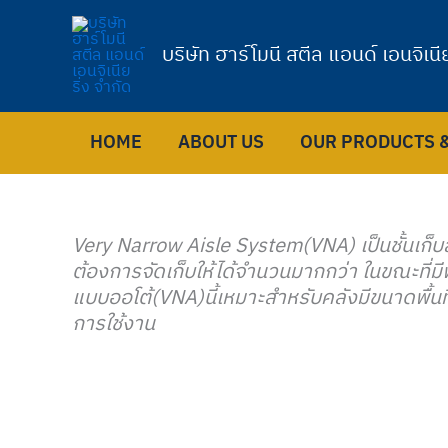
Skip
to
บริษัท ฮาร์โมนี สตีล แอนด์ เอนจิเนีย
content
HOME
ABOUT US
OUR PRODUCTS &
Very Narrow Aisle System(VNA) เป็นชั้นเก็บส
ต้องการจัดเก็บให้ได้จำนวนมากกว่า ในขณะที่มี
แบบออโต้(VNA)นี้เหมาะสำหรับคลังมีขนาดพื้นท
การใช้งาน