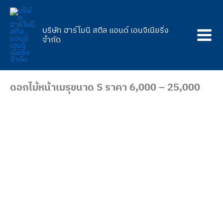
Skip
to
content
บริษัท ฮาร์โมนี สตีล แอนด์ เอนจิเนียริ่ง
จำกัด
ดอกไม้หน้าเมรุขนาด S ราคา 6,000 – 25,000