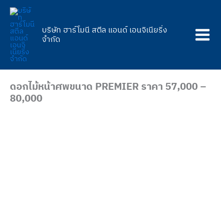
Skip
to
content
บริษัท ฮาร์โมนี สตีล แอนด์ เอนจิเนียริ่ง
จำกัด
ดอกไม้หน้าศพขนาด PREMIER ราคา 57,000 –
80,000