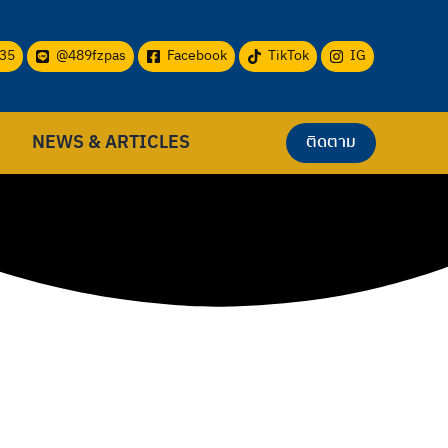
35
@489fzpas
Facebook
TikTok
IG
NEWS & ARTICLES
ติดตาม